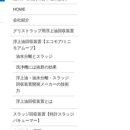
HOME
会社紹介
グリストラップ用浮上油回収装置
浮上油回収装置【エコモア/ミニ
モアムーブ】
油水分離とスラッジ
洗浄機には抜群の効果
浮上油・油水分離・スラッジ
回収装置開発メーカーの技術
力
浮上油回収装置とは
スラッジ回収装置【特許スラッジ
バキューマー】