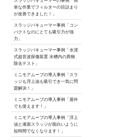
スラッジバキューマーの事例「簡
単な作業でフィルターの目詰まり
が改善できました！」
スラッジバキューマー事例「コン
パクトなのにとても吸引力が強
力」
スラッジバキューマー事例「水浸
式超音波探傷装置 水槽内の異物
除去テスト」
ミニモアムーブの導入事例「スラ
ッジも浮上油も吸引でき一気に問
題解決！」
ミニモアムーブの導入事例「屋外
でも使えます！」
ミニモアムーブの導入事例「浮上
油と液面スラッジが面白いように
短時間でなくなります！」