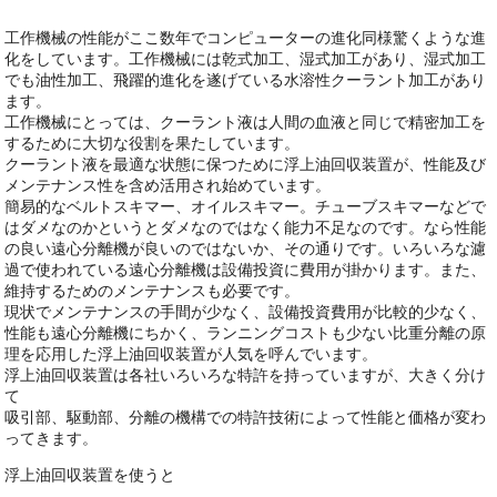
工作機械の性能がここ数年でコンピューターの進化同様驚くような進
化をしています。工作機械には乾式加工、湿式加工があり、湿式加工
でも油性加工、飛躍的進化を遂げている水溶性クーラント加工があり
ます。
工作機械にとっては、クーラント液は人間の血液と同じで精密加工を
するために大切な役割を果たしています。
クーラント液を最適な状態に保つために浮上油回収装置が、性能及び
メンテナンス性を含め活用され始めています。
簡易的なベルトスキマー、オイルスキマー。チューブスキマーなどで
はダメなのかというとダメなのではなく能力不足なのです。なら性能
の良い遠心分離機が良いのではないか、その通りです。いろいろな濾
過で使われている遠心分離機は設備投資に費用が掛かります。また、
維持するためのメンテナンスも必要です。
現状でメンテナンスの手間が少なく、設備投資費用が比較的少なく、
性能も遠心分離機にちかく、ランニングコストも少ない比重分離の原
理を応用した浮上油回収装置が人気を呼んでいます。
浮上油回収装置は各社いろいろな特許を持っていますが、大きく分け
て
吸引部、駆動部、分離の機構での特許技術によって性能と価格が変わ
ってきます。
浮上油回収装置を使うと