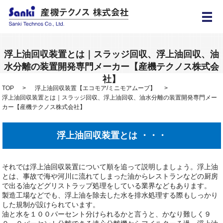
メ
浮上油回収装置とは｜スラッジ回収、浮上油回収、油
水分離の装置開発専門メーカー【産機テクノス株式会
社】
TOP
浮上油回収装置【エコモア/ミニモアムーブ】
浮上油回収装置とは｜スラッジ回収、浮上油回収、油水分離の装置開発専門メー
カー【産機テクノス株式会社】
浮上油回収装置とは ・・・
それでは浮上油回収装置について順を追って説明しましょう。浮上油
とは、事故で海や河川に流れてしまった油からレストランなどの厨房
で出る油などグリストラップ処理をしている業界などもあります。
製造工場などでも、浮上油を除去した水を排水処理する際もしっかり
した規制が設けられています。
油と水を１００パーセント分けられるかと言うと、かなり難しく９