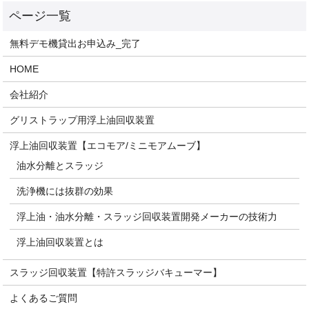
無料デモ機貸出お申込み_完了
HOME
会社紹介
グリストラップ用浮上油回収装置
浮上油回収装置【エコモア/ミニモアムーブ】
油水分離とスラッジ
洗浄機には抜群の効果
浮上油・油水分離・スラッジ回収装置開発メーカーの技術力
浮上油回収装置とは
スラッジ回収装置【特許スラッジバキューマー】
よくあるご質問