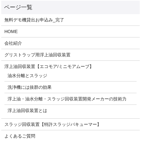
無料デモ機貸出お申込み_完了
HOME
会社紹介
グリストラップ用浮上油回収装置
浮上油回収装置【エコモア/ミニモアムーブ】
油水分離とスラッジ
洗浄機には抜群の効果
浮上油・油水分離・スラッジ回収装置開発メーカーの技術力
浮上油回収装置とは
スラッジ回収装置【特許スラッジバキューマー】
よくあるご質問