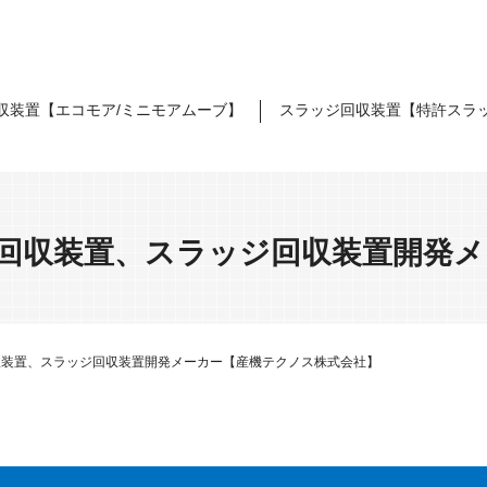
収装置【エコモア/ミニモアムーブ】
スラッジ回収装置【特許スラ
上油回収装置、スラッジ回収装置開発
回収装置、スラッジ回収装置開発メーカー【産機テクノス株式会社】