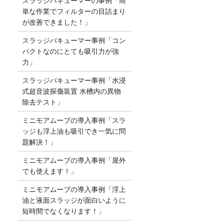
スラッジバキューマーの事例「簡
単な作業でフィルターの目詰まり
が改善できました！」
スラッジバキューマー事例「コン
パクトなのにとても吸引力が強
力」
スラッジバキューマー事例「水浸
式超音波探傷装置 水槽内の異物
除去テスト」
ミニモアムーブの導入事例「スラ
ッジも浮上油も吸引でき一気に問
題解決！」
ミニモアムーブの導入事例「屋外
でも使えます！」
ミニモアムーブの導入事例「浮上
油と液面スラッジが面白いように
短時間でなくなります！」