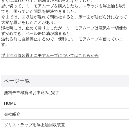
すぐに壊れたりで、結局安かろのそれなりでした。
思い切って、ミニモアムーブを購入したら、スラッジも浮上油も吸引
でき、困っていた問題を解決できました。
今までは、回収油が溢れて朝出社すると、床一面が油だらけになって
大変な思いをしたことがあり。
帰社時には、止めて帰りましたが、ミニモアムーブは電気を一切使わ
ず安心でき、ペール缶に油が溜まると、
溢れる前に自動停止するので、便利にミニモアムーブを使っていま
す。
浮上油回収装置ミニモアムーブについてはこちらから
無料デモ機貸出お申込み_完了
HOME
会社紹介
グリストラップ用浮上油回収装置